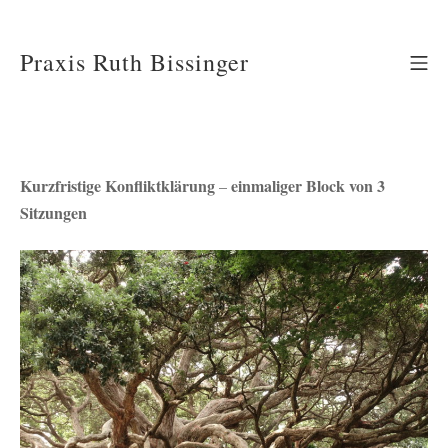
Zum
Praxis Ruth Bissinger
Mo
Inhalt
springen
Kurzfristige Konfliktklärung
einmaliger Block von 3
–
Sitzungen